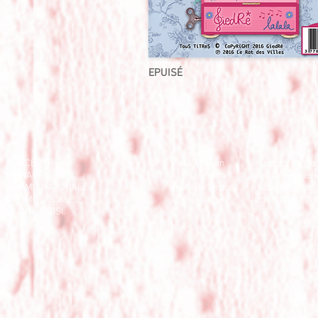
EPUISÉ
CONCERTS : Vincent Cron
vincentcron@bl
MANAGEMENT : Alain Lahana
alain@leratdesvi
P
ROMO NATIONALE : Isabelle Simon
isabelle.simo
PROMO LOCALE : Lucie Rialhe
lucie@lbleucitr
© 2016 MOISI.