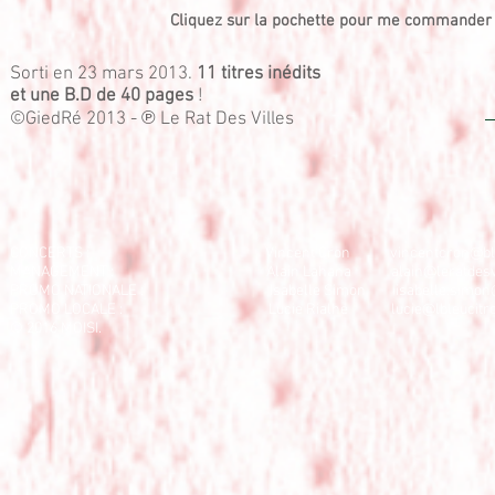
Cliquez sur la pochette pour me commander 
Sorti en 23 mars 2013.
11 titres inédits
et une B.D de 40 pages
!
©GiedRé 2013 - ℗ Le Rat Des Villes
CONCERTS : Vincent Cron
vincentcron@bl
MANAGEMENT : Alain Lahana
alain@leratdesvi
P
ROMO NATIONALE : Isabelle Simon
isabelle.simo
PROMO LOCALE : Lucie Rialhe
lucie@lbleucitr
© 2016 MOISI.