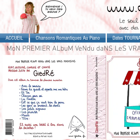
ACCUEIL
Chansons Romantiques Au Piano
Dates TOURN
MoN PREMIER ALbuM VeNdu daNS LeS VR